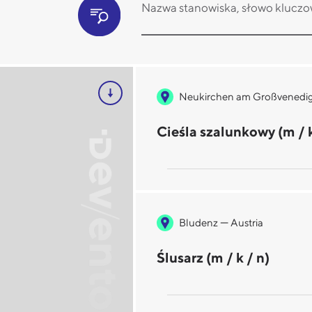
Neukirchen am Großvenedi
Cieśla szalunkowy (m / k
—
Bludenz
Austria
Ślusarz (m / k / n)