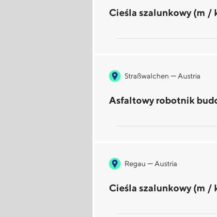
Cieśla szalunkowy (m / k
—
Straßwalchen
Austria
Asfaltowy robotnik budo
—
Regau
Austria
Cieśla szalunkowy (m / k