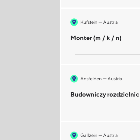
—
Kufstein
Austria
Monter (m / k / n)
—
Ansfelden
Austria
Budowniczy rozdzielnic (
—
Gallzein
Austria