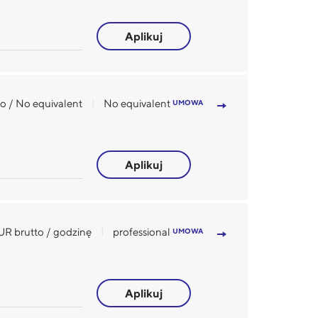
Aplikuj
to / No equivalent
No equivalent
UMOWA
Aplikuj
UR brutto / godzinę
professional
UMOWA
Aplikuj