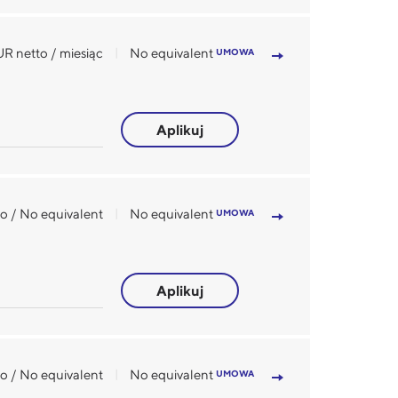
R netto / miesiąc
No equivalent
UMOWA
Aplikuj
to / No equivalent
No equivalent
UMOWA
Aplikuj
o / No equivalent
No equivalent
UMOWA