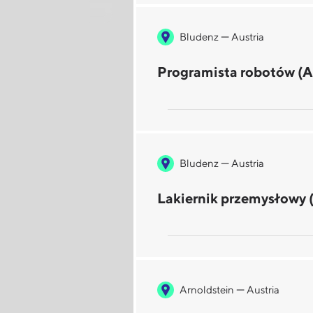
—
Bludenz
Austria
Programista robotów (Aus
—
Bludenz
Austria
Lakiernik przemysłowy (
—
Arnoldstein
Austria